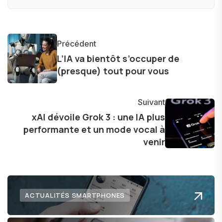
technologie accessible à tous, en démystifiant
les concepts complexes et en mettant en
lumière les aspects pratiques de ces
Précédent
innovations. Mon travail consiste également à
L’IA va bientôt s’occuper de
partager des réflexions sur l'impact de la
(presque) tout pour vous
technologie sur notre vie quotidienne et à
explorer les possibilités fascinantes qu'elle offre
Suivant
pour l'avenir.
xAI dévoile Grok 3 : une IA plus
performante et un mode vocal à
venir
ACTUALITÉS SMARTPHONES