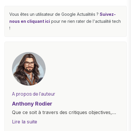
Vous êtes un utilisateur de Google Actualités ?
Suivez-
nous en cliquant ici
pour ne rien rater de l'actualité tech
!
A propos de l'auteur
Anthony Rodier
Que ce soit à travers des critiques objectives,
des guides d'achat ou des analyses
Lire la suite
approfondies, je m'efforce de rendre la