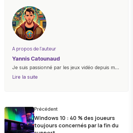
A propos de l'auteur
Yannis Catounaud
Je suis passionné par les jeux vidéo depuis mon
plus jeune âge. Mon amour pour l'univers
Lire la suite
numérique m'a conduit à explorer
constamment les dernières avancées dans le
monde des smartphones, tablettes, ordinateurs
et bien d'autres gadgets technologiques. Armé
Précédent
d'une curiosité insatiable, j'aime dévoiler les
Windows 10 : 40 % des joueurs
toujours concernés par la fin du
dernières tendances et innovations, partageant
support