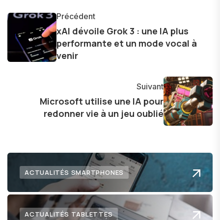
les concepts complexes et en mettant en
lumière les aspects pratiques de ces
Précédent
innovations. Mon travail consiste également à
xAI dévoile Grok 3 : une IA plus
performante et un mode vocal à
partager des réflexions sur l'impact de la
venir
technologie sur notre vie quotidienne et à
explorer les possibilités fascinantes qu'elle offre
pour l'avenir.
Suivant
Microsoft utilise une IA pour
redonner vie à un jeu oublié
ACTUALITÉS SMARTPHONES
ACTUALITÉS TABLETTES