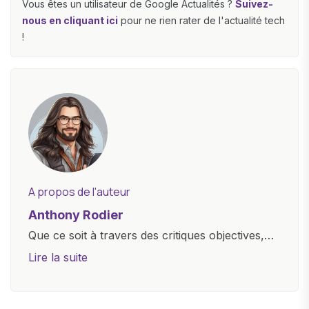
Vous êtes un utilisateur de Google Actualités ?
Suivez-
nous en cliquant ici
pour ne rien rater de l'actualité tech
!
A propos de l'auteur
Anthony Rodier
Que ce soit à travers des critiques objectives,
des guides d'achat ou des analyses
Lire la suite
approfondies, je m'efforce de rendre la
technologie accessible à tous, en démystifiant