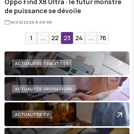
Oppo Find X8 Ultra : le futur monstre
de puissance se dévoile
14/03/2025 À 09:09
1
...
22
23
24
...
76
ACTUALITÉS TABLETTES
ACTUALITÉS ORDINATEURS
ACTUALITÉS TV