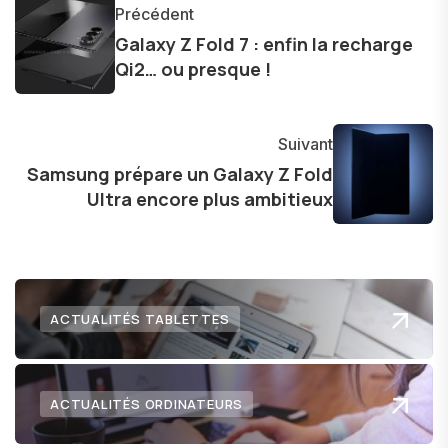
et bien d'autres gadgets technologiques. Armé
Précédent
d'une curiosité insatiable, j'aime dévoiler les
Galaxy Z Fold 7 : enfin la recharge
dernières tendances et innovations, partageant
Qi2… ou presque !
avec enthousiasme mes découvertes avec la
communauté en ligne. Mon engagement envers
l'exploration constante des frontières de la
Suivant
technologie me permet de présenter aux
Samsung prépare un Galaxy Z Fold
Ultra encore plus ambitieux
lecteurs un aperçu captivant de ce que le futur
numérique nous réserve.
ACTUALITÉS TABLETTES
ACTUALITÉS ORDINATEURS