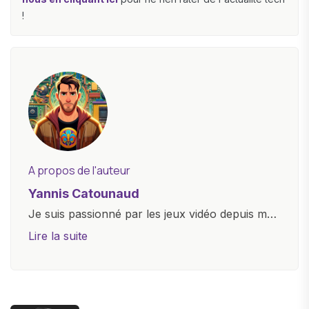
!
A propos de l'auteur
Yannis Catounaud
Je suis passionné par les jeux vidéo depuis mon
plus jeune âge. Mon amour pour l'univers
Lire la suite
numérique m'a conduit à explorer
constamment les dernières avancées dans le
monde des smartphones, tablettes, ordinateurs