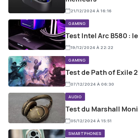
21/12/2024 À 16:16
GAMING
Test Intel Arc B580 : 
19/12/2024 À 22:22
GAMING
Test de Path of Exile 
07/12/2024 À 06:30
AUDIO
Test du Marshall Monit
05/12/2024 À 15:51
SMARTPHONES