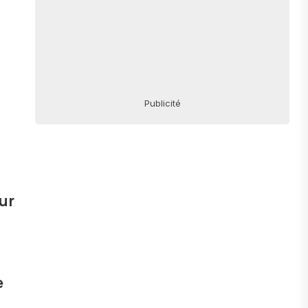
Publicité
ur
e