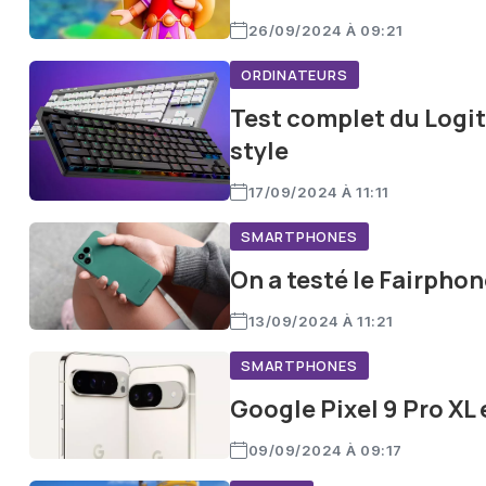
26/09/2024 À 09:21
ORDINATEURS
Test complet du Logi
style
17/09/2024 À 11:11
SMARTPHONES
On a testé le Fairphon
13/09/2024 À 11:21
SMARTPHONES
Google Pixel 9 Pro XL e
09/09/2024 À 09:17