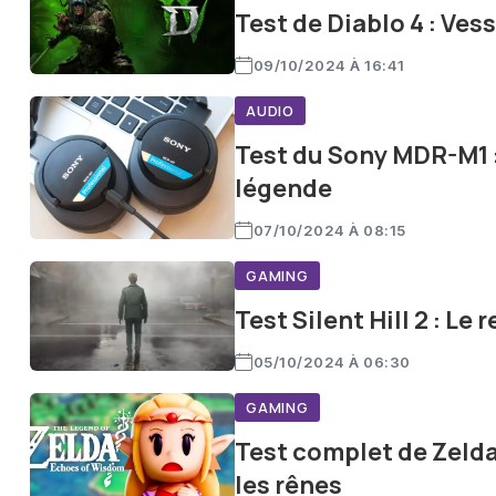
Test de Diablo 4 : Ves
09/10/2024 À 16:41
AUDIO
Test du Sony MDR-M1 :
légende
07/10/2024 À 08:15
GAMING
Test Silent Hill 2 : Le
05/10/2024 À 06:30
GAMING
Test complet de Zelda
les rênes