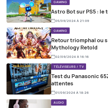
GAMING
Astro Bot sur PS5 : le
05/09/2024 À 21:09
GAMING
Retour triomphal ou s
Mythology Retold
02/09/2024 À 16:16
TÉLÉVISEURS / TV
Test du Panasonic 65Z
attentes
01/09/2024 À 18:26
AUDIO