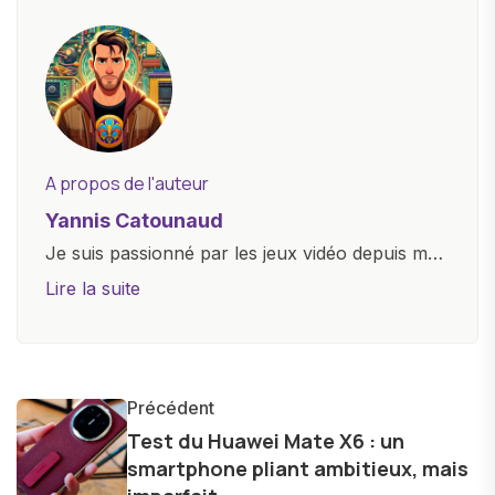
A propos de l'auteur
Yannis Catounaud
Je suis passionné par les jeux vidéo depuis mon
plus jeune âge. Mon amour pour l'univers
Lire la suite
numérique m'a conduit à explorer
constamment les dernières avancées dans le
monde des smartphones, tablettes, ordinateurs
et bien d'autres gadgets technologiques. Armé
Précédent
d'une curiosité insatiable, j'aime dévoiler les
Test du Huawei Mate X6 : un
smartphone pliant ambitieux, mais
dernières tendances et innovations, partageant