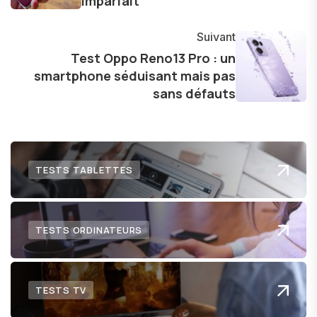
imparfait
avec enthousiasme mes découvertes avec la
communauté en ligne. Mon engagement envers
Suivant
l'exploration constante des frontières de la
Test Oppo Reno13 Pro : un
technologie me permet de présenter aux
smartphone séduisant mais pas
lecteurs un aperçu captivant de ce que le futur
sans défauts
numérique nous réserve.
TESTS TABLETTES
TESTS ORDINATEURS
TESTS TV