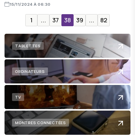
15/11/2024 À 06:30
1
...
37
38
39
...
82
TABLETTES
ORDINATEURS
TV
MONTRES CONNECTÉES