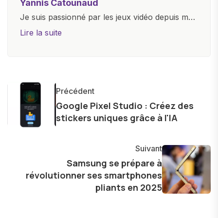
Yannis Catounaud
Je suis passionné par les jeux vidéo depuis mon
plus jeune âge. Mon amour pour l'univers
Lire la suite
numérique m'a conduit à explorer
constamment les dernières avancées dans le
monde des smartphones, tablettes, ordinateurs
et bien d'autres gadgets technologiques. Armé
Précédent
d'une curiosité insatiable, j'aime dévoiler les
Google Pixel Studio : Créez des
dernières tendances et innovations, partageant
stickers uniques grâce à l'IA
avec enthousiasme mes découvertes avec la
communauté en ligne. Mon engagement envers
Suivant
l'exploration constante des frontières de la
Samsung se prépare à
technologie me permet de présenter aux
révolutionner ses smartphones
lecteurs un aperçu captivant de ce que le futur
pliants en 2025
numérique nous réserve.