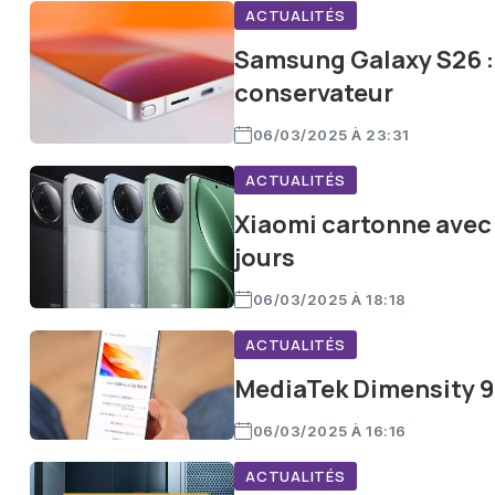
ACTUALITÉS
Samsung Galaxy S26 : 
conservateur
06/03/2025 À 23:31
ACTUALITÉS
Xiaomi cartonne avec 
jours
06/03/2025 À 18:18
ACTUALITÉS
MediaTek Dimensity 94
06/03/2025 À 16:16
ACTUALITÉS