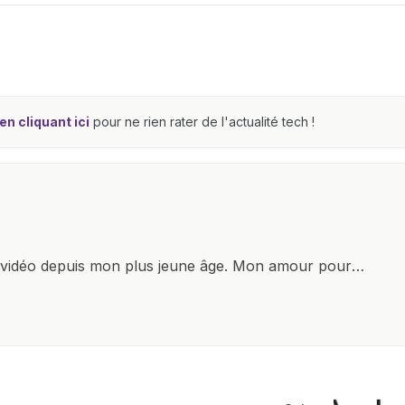
n cliquant ici
pour ne rien rater de l'actualité tech !
x vidéo depuis mon plus jeune âge. Mon amour pour
it à explorer constamment les dernières avancées dans
ettes, ordinateurs et bien d'autres gadgets
osité insatiable, j'aime dévoiler les dernières
tageant avec enthousiasme mes découvertes avec la
agement envers l'exploration constante des frontières