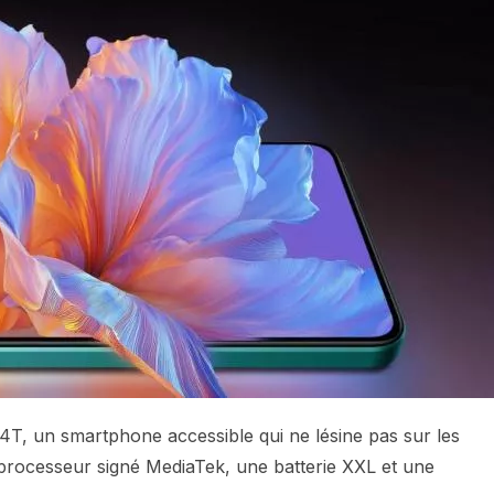
T, un smartphone accessible qui ne lésine pas sur les
 processeur signé MediaTek, une batterie XXL et une