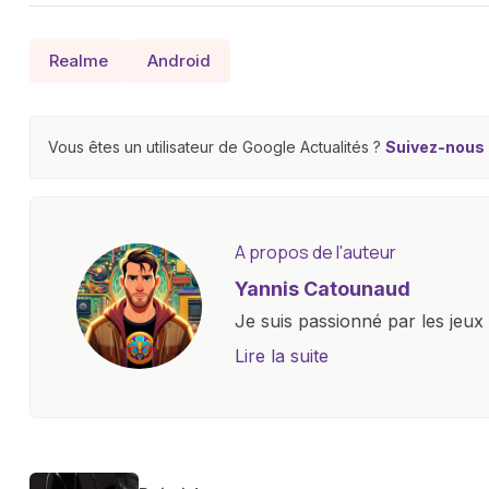
Realme
Android
Vous êtes un utilisateur de Google Actualités ?
Suivez-nous e
A propos de l'auteur
Yannis Catounaud
Je suis passionné par les jeu
l'univers numérique m'a condu
Lire la suite
le monde des smartphones, tabl
technologiques. Armé d'une curi
tendances et innovations, par
communauté en ligne. Mon eng