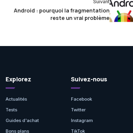
Suivant
e présenter aux lecteurs un aperçu captivant de ce que
Android : pourquoi la fragmentation
ve.
reste un vrai problème
Explorez
Suivez-nous
Actualités
Facebook
Tests
Twitter
Guides d'achat
Instagram
Bons plans
TikTok