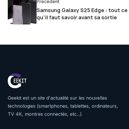
Précédent
de la technologie me permet d
Samsung Galaxy S25 Edge : tout ce
le futur numérique nous réser
qu’il faut savoir avant sa sortie
Geekit est un site d'actualité sur les nouvelles
technologies (smartphones, tablettes, ordinateurs,
TV 4K, montres connectés, etc...)