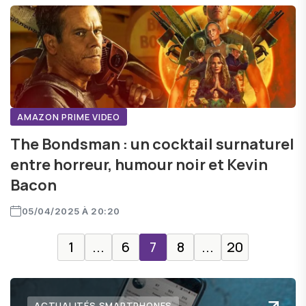
AMAZON PRIME VIDEO
The Bondsman : un cocktail surnaturel
entre horreur, humour noir et Kevin
Bacon
05/04/2025 À 20:20
1
...
6
7
8
...
20
ACTUALITÉS SMARTPHONES