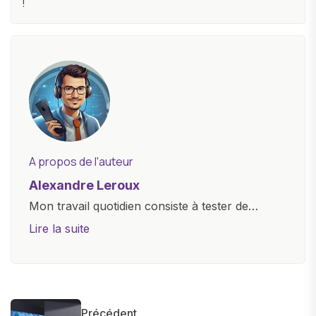
!
A propos de l'auteur
Alexandre Leroux
Mon travail quotidien consiste à tester de
nouveaux appareils, à rédiger des critiques
Lire la suite
objectives, à couvrir des lancements de
produits, et à interviewer des acteurs clés de
l'industrie. Je m'engage à fournir des
informations précises et pertinentes pour aider
Précédent