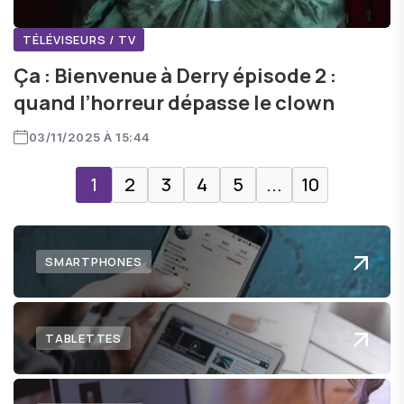
TÉLÉVISEURS / TV
Ça : Bienvenue à Derry épisode 2 :
quand l’horreur dépasse le clown
03/11/2025 À 15:44
1
2
3
4
5
...
10
SMARTPHONES
TABLETTES