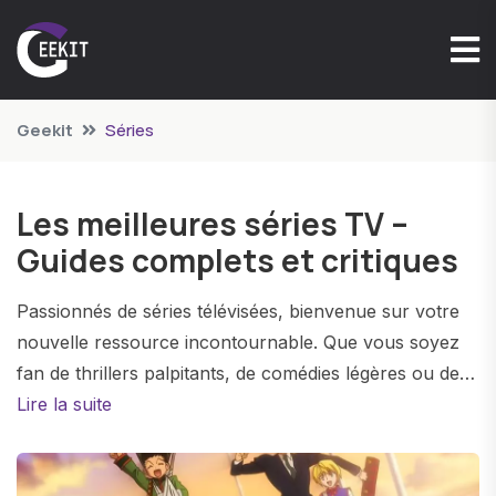
Geekit
Séries
Les meilleures séries TV –
Guides complets et critiques
Passionnés de séries télévisées, bienvenue sur votre
nouvelle ressource incontournable. Que vous soyez
fan de thrillers palpitants, de comédies légères ou de
drames captivants, notre site vous guide à travers
Lire la suite
l'immense paysage des séries TV. Avec des mises à
jour régulières sur les dernières sorties et des