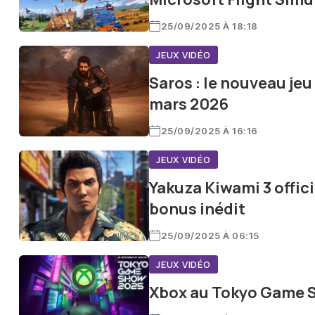
25/09/2025 À 18:18
JEUX VIDÉO
Saros : le nouveau je
mars 2026
25/09/2025 À 16:16
JEUX VIDÉO
Yakuza Kiwami 3 offici
bonus inédit
25/09/2025 À 06:15
JEUX VIDÉO
Xbox au Tokyo Game Sh