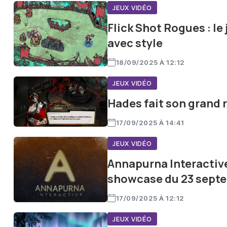
JEUX VIDÉO
Flick Shot Rogues : le 
avec style
18/09/2025 À 12:12
JEUX VIDÉO
Hades fait son grand 
17/09/2025 À 14:41
JEUX VIDÉO
Annapurna Interactive
showcase du 23 sept
17/09/2025 À 12:12
JEUX VIDÉO