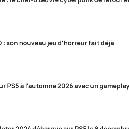
ve : le chef-d'œuvre cyberpunk de retour e
: son nouveau jeu d'horreur fait déjà
ur PS5 à l'automne 2026 avec un gamepla
lator 2024 débarque sur PS5 le 8 décembr