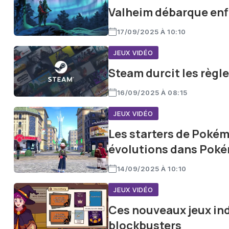
Valheim débarque enfin
17/09/2025 À 10:10
JEUX VIDÉO
Steam durcit les règle
16/09/2025 À 08:15
JEUX VIDÉO
Les starters de Pokém
évolutions dans Pok
14/09/2025 À 10:10
JEUX VIDÉO
Ces nouveaux jeux ind
blockbusters