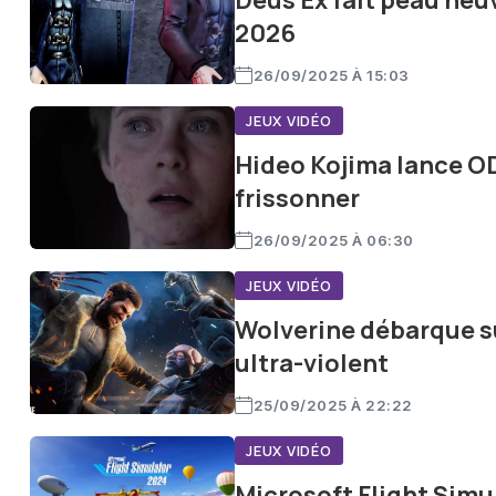
Deus Ex fait peau neu
2026
26/09/2025 À 15:03
JEUX VIDÉO
Hideo Kojima lance OD 
frissonner
26/09/2025 À 06:30
JEUX VIDÉO
Wolverine débarque s
ultra-violent
25/09/2025 À 22:22
JEUX VIDÉO
Microsoft Flight Simu