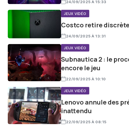
24/09/2025 À 15:33
JEUX VIDÉO
Costco retire discrèt
24/09/2025 À 13:31
JEUX VIDÉO
Subnautica 2 : le pro
encore le jeu
22/09/2025 À 10:10
JEUX VIDÉO
Lenovo annule des pr
inattendu
22/09/2025 À 08:15