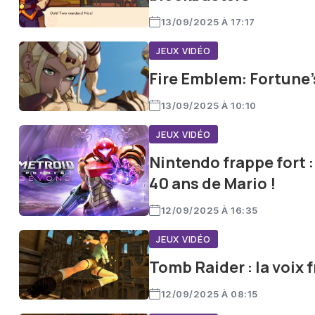
13/09/2025 À 17:17
JEUX VIDÉO
Fire Emblem: Fortune
13/09/2025 À 10:10
JEUX VIDÉO
Nintendo frappe fort 
40 ans de Mario !
12/09/2025 À 16:35
JEUX VIDÉO
Tomb Raider : la voix f
12/09/2025 À 08:15