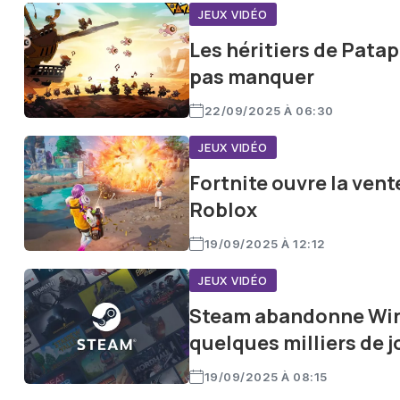
JEUX VIDÉO
Les héritiers de Patap
pas manquer
22/09/2025 À 06:30
JEUX VIDÉO
Fortnite ouvre la vent
Roblox
19/09/2025 À 12:12
JEUX VIDÉO
Steam abandonne Wind
quelques milliers de 
19/09/2025 À 08:15