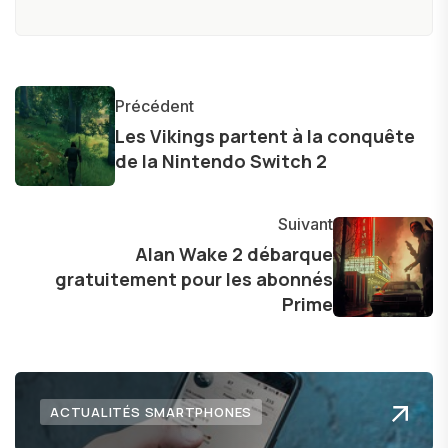
numérique m'a conduit à explorer
constamment les dernières avancées dans le
monde des smartphones, tablettes, ordinateurs
et bien d'autres gadgets technologiques. Armé
Précédent
d'une curiosité insatiable, j'aime dévoiler les
Les Vikings partent à la conquête
dernières tendances et innovations, partageant
de la Nintendo Switch 2
avec enthousiasme mes découvertes avec la
communauté en ligne. Mon engagement envers
Suivant
l'exploration constante des frontières de la
Alan Wake 2 débarque
technologie me permet de présenter aux
gratuitement pour les abonnés
lecteurs un aperçu captivant de ce que le futur
Prime
numérique nous réserve.
ACTUALITÉS SMARTPHONES