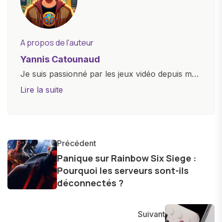
A propos de l'auteur
Yannis Catounaud
Je suis passionné par les jeux vidéo depuis mon
plus jeune âge. Mon amour pour l'univers
Lire la suite
numérique m'a conduit à explorer
constamment les dernières avancées dans le
monde des smartphones, tablettes, ordinateurs
et bien d'autres gadgets technologiques. Armé
Précédent
d'une curiosité insatiable, j'aime dévoiler les
Panique sur Rainbow Six Siege :
Pourquoi les serveurs sont-ils
dernières tendances et innovations, partageant
déconnectés ?
avec enthousiasme mes découvertes avec la
communauté en ligne. Mon engagement envers
l'exploration constante des frontières de la
Suivant