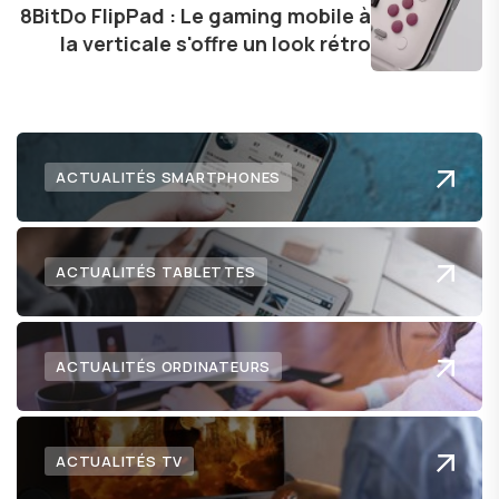
technologie me permet de présenter aux
8BitDo FlipPad : Le gaming mobile à
lecteurs un aperçu captivant de ce que le futur
la verticale s'offre un look rétro
numérique nous réserve.
ACTUALITÉS SMARTPHONES
ACTUALITÉS TABLETTES
ACTUALITÉS ORDINATEURS
ACTUALITÉS TV