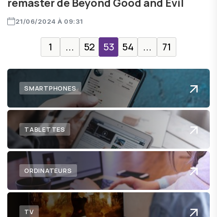
remaster de Beyond Good and Evil
21/06/2024 À 09:31
1
...
52
53
54
...
71
SMARTPHONES
TABLETTES
ORDINATEURS
TV