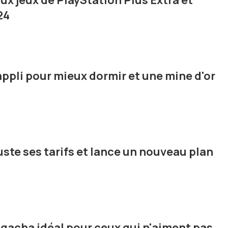
x jeux de PlayStation Plus Extra et
24
ppli pour mieux dormir et une mine d'or
ste ses tarifs et lance un nouveau plan
 gacha idéal pour ceux qui n'aiment pas