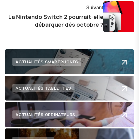
l'exploration constante des frontières de la
Suivant
technologie me permet de présenter aux
La Nintendo Switch 2 pourrait-elle
débarquer dès octobre ?
lecteurs un aperçu captivant de ce que le futur
numérique nous réserve.
ACTUALITÉS SMARTPHONES
ACTUALITÉS TABLETTES
ACTUALITÉS ORDINATEURS