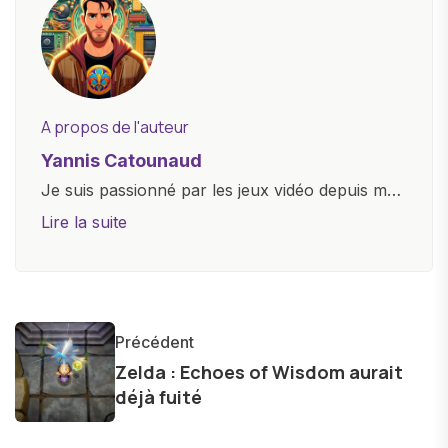
A propos de l'auteur
Yannis Catounaud
Je suis passionné par les jeux vidéo depuis mon
plus jeune âge. Mon amour pour l'univers
Lire la suite
numérique m'a conduit à explorer
constamment les dernières avancées dans le
monde des smartphones, tablettes, ordinateurs
et bien d'autres gadgets technologiques. Armé
Précédent
d'une curiosité insatiable, j'aime dévoiler les
Zelda : Echoes of Wisdom aurait
dernières tendances et innovations, partageant
déjà fuité
avec enthousiasme mes découvertes avec la
communauté en ligne. Mon engagement envers