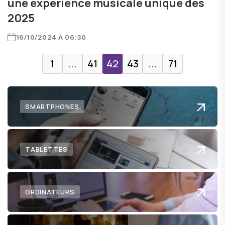
une expérience musicale unique dès
2025
16/10/2024 À 06:30
1
...
41
42
43
...
71
SMARTPHONES
TABLETTES
ORDINATEURS