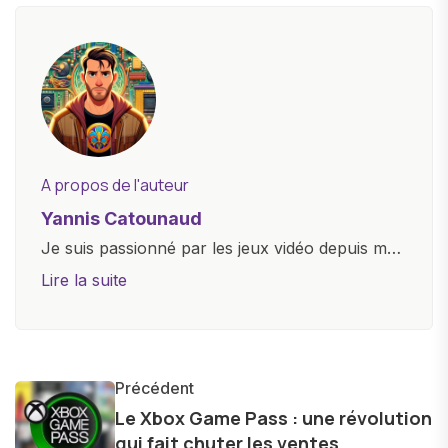
A propos de l'auteur
Yannis Catounaud
Je suis passionné par les jeux vidéo depuis mon
plus jeune âge. Mon amour pour l'univers
Lire la suite
numérique m'a conduit à explorer
constamment les dernières avancées dans le
monde des smartphones, tablettes, ordinateurs
et bien d'autres gadgets technologiques. Armé
Précédent
d'une curiosité insatiable, j'aime dévoiler les
Le Xbox Game Pass : une révolution
qui fait chuter les ventes
dernières tendances et innovations, partageant