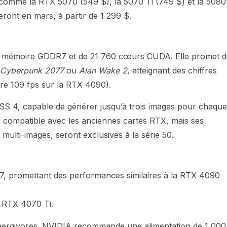
comme la RTX 5070 (549 $), la 5070 Ti (749 $) et la 5080
eront en mars, à partir de 1 299 $.
de mémoire GDDR7 et de 21 760 cœurs CUDA. Elle promet d
Cyberpunk 2077
ou
Alan Wake 2
, atteignant des chiffres
e 109 fps sur la RTX 4090).
SS 4, capable de générer jusqu’à trois images pour chaque
a compatible avec les anciennes cartes RTX, mais ses
multi-images, seront exclusives à la série 50.
 promettant des performances similaires à la RTX 4090
a RTX 4070 Ti.
 énergivores. NVIDIA recommande une alimentation de 1 000