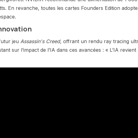
s. En revanche, toutes les cartes Founders Edition adopte
’espace.
’innovation
futur jeu
Assassin's Creed
, offrant un rendu ray tracing ult
tant sur l’impact de l’IA dans ces avancées : « L’IA revient