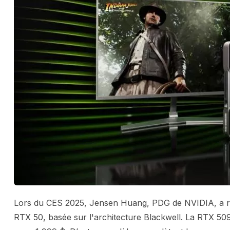
Lors du CES 2025, Jensen Huang, PDG de NVIDIA, a rév
RTX 50, basée sur l'architecture Blackwell. La RTX 509