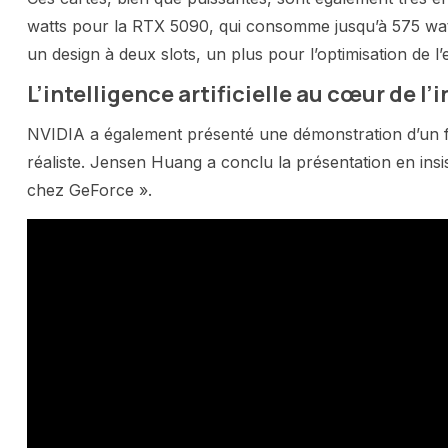
watts pour la RTX 5090, qui consomme jusqu’à 575 watt
un design à deux slots, un plus pour l’optimisation de l
L’intelligence artificielle au cœur de l
NVIDIA a également présenté une démonstration d’un 
réaliste. Jensen Huang a conclu la présentation en insis
chez GeForce ».