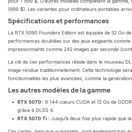
pour 1 999 $. D’autres modèles complètent la gamme, 
(999 $). Les variantes pour ordinateurs portables arriv
Spécifications et performances
La RTX 5090 Founders Edition est équipée de 32 Go 
performances doublées sur des jeux exigeants comme
impressionnants comme 242 images par seconde (contr
La clé de ces performances réside dans le nouveau DL
image rendue traditionnellement. Cette technologie ser
fonctionnalités les plus avancées, comme la génération 
Les autres modèles de la gamme
RTX 5070
: 6 144 cœurs CUDA et 12 Go de GDDR7,
grâce à DLSS 4.
RTX 5070 Ti
: Jusqu’à deux fois plus rapide que l
Ces cartes, bien que puissantes, sont également très