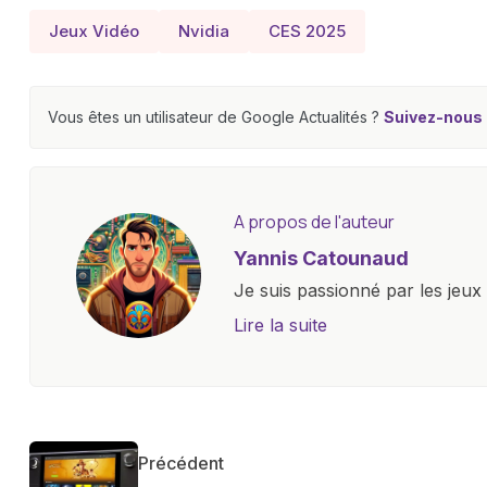
Jeux Vidéo
Nvidia
CES 2025
Vous êtes un utilisateur de Google Actualités ?
Suivez-nous e
A propos de l'auteur
Yannis Catounaud
Je suis passionné par les jeu
l'univers numérique m'a condu
Lire la suite
le monde des smartphones, tabl
technologiques. Armé d'une curi
tendances et innovations, par
communauté en ligne. Mon eng
Précédent
de la technologie me permet d