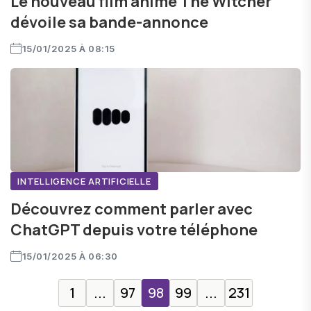
Le nouveau film animé The Witcher
dévoile sa bande-annonce
15/01/2025 À 08:15
INTELLIGENCE ARTIFICIELLE
Découvrez comment parler avec
ChatGPT depuis votre téléphone
15/01/2025 À 06:30
1
...
97
98
99
...
231