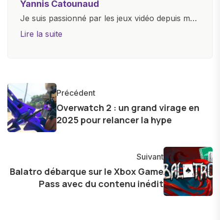
Yannis Catounaud
Je suis passionné par les jeux vidéo depuis mon
plus jeune âge. Mon amour pour l'univers
Lire la suite
numérique m'a conduit à explorer
constamment les dernières avancées dans le
monde des smartphones, tablettes, ordinateurs
et bien d'autres gadgets technologiques. Armé
Précédent
d'une curiosité insatiable, j'aime dévoiler les
Overwatch 2 : un grand virage en
dernières tendances et innovations, partageant
2025 pour relancer la hype
avec enthousiasme mes découvertes avec la
communauté en ligne. Mon engagement envers
l'exploration constante des frontières de la
Suivant
technologie me permet de présenter aux
Balatro débarque sur le Xbox Game
Pass avec du contenu inédit
lecteurs un aperçu captivant de ce que le futur
numérique nous réserve.