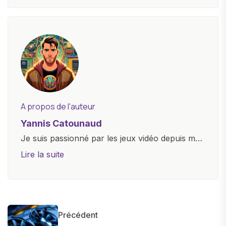
A propos de l'auteur
Yannis Catounaud
Je suis passionné par les jeux vidéo depuis mon
plus jeune âge. Mon amour pour l'univers
Lire la suite
numérique m'a conduit à explorer
constamment les dernières avancées dans le
monde des smartphones, tablettes, ordinateurs
et bien d'autres gadgets technologiques. Armé
Précédent
d'une curiosité insatiable, j'aime dévoiler les