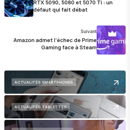
RTX 5090, 5080 et 5070 Ti : un
dernières tendances et innovations, partageant
défaut qui fait débat
avec enthousiasme mes découvertes avec la
communauté en ligne. Mon engagement envers
l'exploration constante des frontières de la
Suivant
technologie me permet de présenter aux
Amazon admet l’échec de Prime
Gaming face à Steam
lecteurs un aperçu captivant de ce que le futur
numérique nous réserve.
ACTUALITÉS SMARTPHONES
ACTUALITÉS TABLETTES