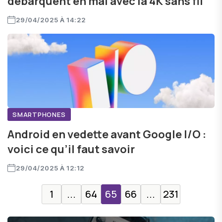
débarquent en mai avec la 4K sans fil
29/04/2025 À 14:22
SMARTPHONES
Android en vedette avant Google I/O :
voici ce qu’il faut savoir
29/04/2025 À 12:12
1
...
64
65
66
...
231