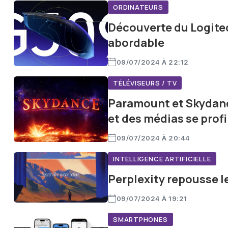
ORDINATEURS
Découverte du Logitec
abordable
09/07/2024 À 22:12
TÉLÉVISEURS / TV
Paramount et Skydanc
et des médias se profi
09/07/2024 À 20:44
INTELLIGENCE ARTIFICIELLE
Perplexity repousse l
09/07/2024 À 19:21
SMARTPHONES