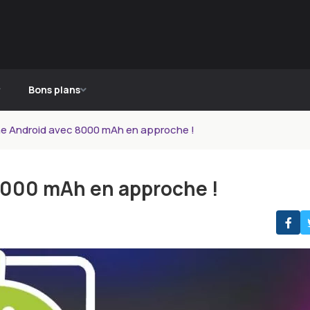
Bons plans
e Android avec 8000 mAh en approche !
8000 mAh en approche !