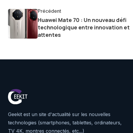
tendances et innovations, par
communauté en ligne. Mon eng
Précédent
de la technologie me permet d
Huawei Mate 70 : Un nouveau défi
le futur numérique nous réser
technologique entre innovation et
attentes
Geekit est un site d'actualité sur les nouvelles
technologies (smartphones, tablettes, ordinateurs,
TV 4K, montres connectés, etc...)