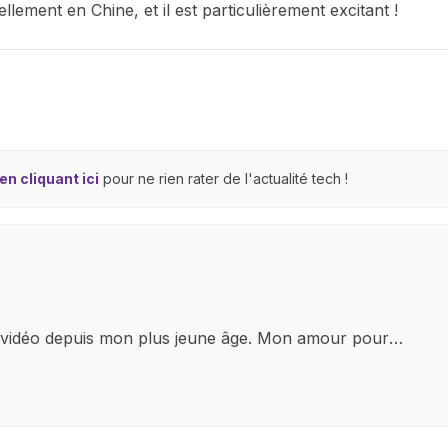
llement en Chine, et il est particulièrement excitant !
n cliquant ici
pour ne rien rater de l'actualité tech !
x vidéo depuis mon plus jeune âge. Mon amour pour
it à explorer constamment les dernières avancées dans
ettes, ordinateurs et bien d'autres gadgets
osité insatiable, j'aime dévoiler les dernières