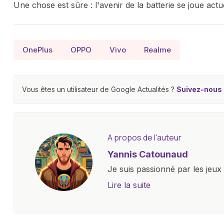
Une chose est sûre : l'avenir de la batterie se joue actue
OnePlus
OPPO
Vivo
Realme
Vous êtes un utilisateur de Google Actualités ?
Suivez-nous e
A propos de l'auteur
Yannis Catounaud
Je suis passionné par les jeu
l'univers numérique m'a condu
Lire la suite
le monde des smartphones, tabl
technologiques. Armé d'une curi