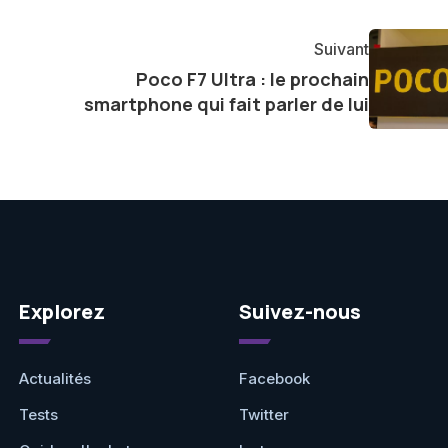
tageant avec enthousiasme mes découvertes avec la
agement envers l'exploration constante des frontières
Suivant
e présenter aux lecteurs un aperçu captivant de ce que
Poco F7 Ultra : le prochain
ve.
smartphone qui fait parler de lui
Explorez
Suivez-nous
Actualités
Facebook
Tests
Twitter