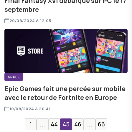
Final Fantasy XVI débarque sur PC le 17
septembre
20/08/2024 À 12:05
APPLE
Epic Games fait une percée sur mobile
avec le retour de Fortnite en Europe
19/08/2024 À 20:41
1
...
44
45
46
...
66