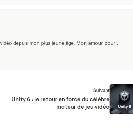
x vidéo depuis mon plus jeune âge. Mon amour pour
it à explorer constamment les dernières avancées dans
ettes, ordinateurs et bien d'autres gadgets
osité insatiable, j'aime dévoiler les dernières
tageant avec enthousiasme mes découvertes avec la
agement envers l'exploration constante des frontières
Suivant
e présenter aux lecteurs un aperçu captivant de ce que
Unity 6 : le retour en force du célèbre
ve.
moteur de jeu vidéo