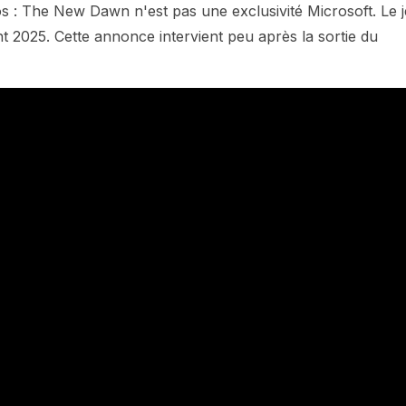
: The New Dawn n'est pas une exclusivité Microsoft. Le 
t 2025. Cette annonce intervient peu après la sortie du