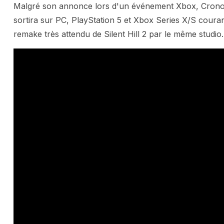
Malgré son annonce lors d'un événement Xbox, Cronos 
sortira sur PC, PlayStation 5 et Xbox Series X/S couran
remake très attendu de Silent Hill 2 par le même studio.