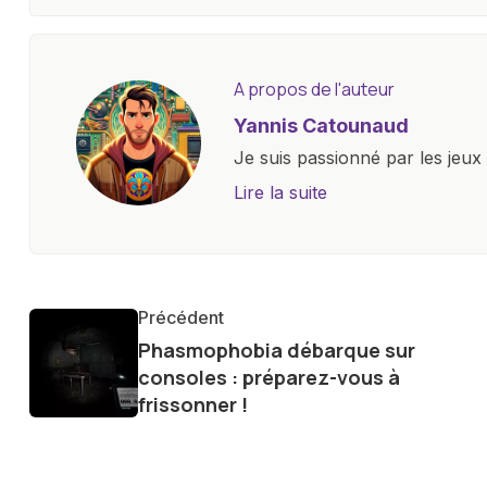
A propos de l'auteur
Yannis Catounaud
Je suis passionné par les jeu
l'univers numérique m'a condu
Lire la suite
le monde des smartphones, tabl
technologiques. Armé d'une curi
tendances et innovations, par
communauté en ligne. Mon eng
Précédent
de la technologie me permet d
Phasmophobia débarque sur
le futur numérique nous réser
consoles : préparez-vous à
frissonner !