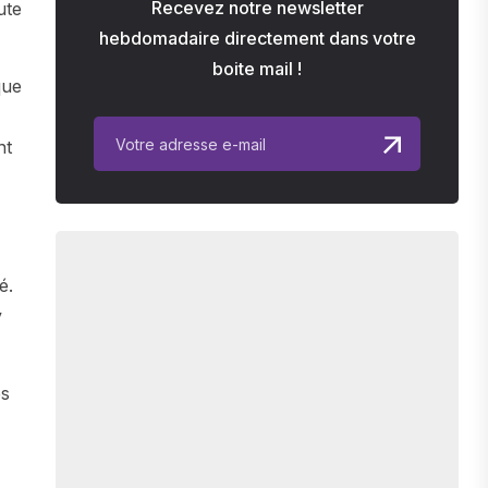
Recevez notre newsletter
ute
hebdomadaire directement dans votre
boite mail !
que
nt
é.
y
es