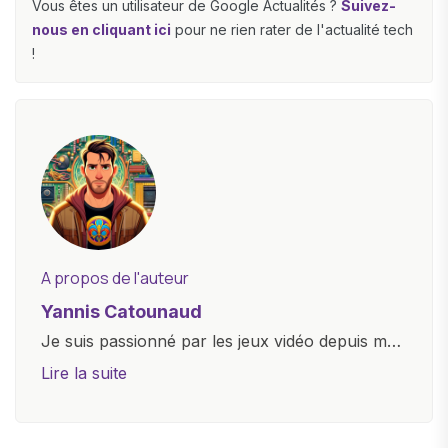
Vous êtes un utilisateur de Google Actualités ?
Suivez-
nous en cliquant ici
pour ne rien rater de l'actualité tech
!
A propos de l'auteur
Yannis Catounaud
Je suis passionné par les jeux vidéo depuis mon
plus jeune âge. Mon amour pour l'univers
Lire la suite
numérique m'a conduit à explorer
constamment les dernières avancées dans le