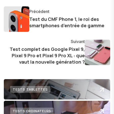
monde des smartphones, tablettes, ordinateurs
et bien d'autres gadgets technologiques. Armé
Précédent
d'une curiosité insatiable, j'aime dévoiler les
Test du CMF Phone 1, le roi des
dernières tendances et innovations, partageant
smartphones d'entrée de gamme
avec enthousiasme mes découvertes avec la
communauté en ligne. Mon engagement envers
Suivant
l'exploration constante des frontières de la
Test complet des Google Pixel 9,
technologie me permet de présenter aux
Pixel 9 Pro et Pixel 9 Pro XL : que
lecteurs un aperçu captivant de ce que le futur
vaut la nouvelle génération ?
numérique nous réserve.
TESTS TABLETTES
TESTS ORDINATEURS