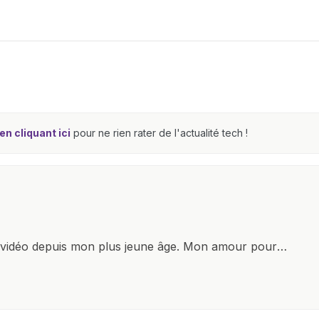
n cliquant ici
pour ne rien rater de l'actualité tech !
x vidéo depuis mon plus jeune âge. Mon amour pour
it à explorer constamment les dernières avancées dans
ettes, ordinateurs et bien d'autres gadgets
osité insatiable, j'aime dévoiler les dernières