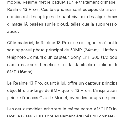
mobile. Realme met le paquet sur le traitement d'image
Realme 13 Pro+. Ces téléphones sont équipés de la der
combinant des optiques de haut niveau, des algorithmes d
d'image IA basées sur le cloud, telles que la suppressio
audio.
Côté matériel, le Realme 13 Pro+ se distingue en étan
son appareil photo principal de 50MP (24mm). Il intèg
téléphoto 3x muni d’un capteur Sony LYT-600 (1/2 po
caméras arrière bénéficient de la stabilisation optique 
8MP (16mm).
Le Realme 13 Pro, quant à lui, offre un capteur princ
objectif ultra-large de 8MP que le 13 Pro+. L'inspiratio
peintre français Claude Monet, avec des coups de pincea
Les deux modèles arborent le même écran AMOLED in
Gorilla Glass 7i. Ils sont également équipés du chips