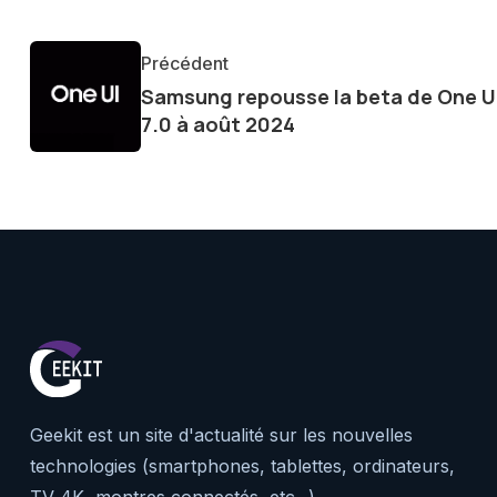
tendances et innovations, par
communauté en ligne. Mon eng
Précédent
de la technologie me permet d
Samsung repousse la beta de One U
le futur numérique nous réser
7.0 à août 2024
Geekit est un site d'actualité sur les nouvelles
technologies (smartphones, tablettes, ordinateurs,
TV 4K, montres connectés, etc...)