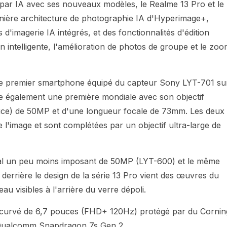
 par IA avec ses nouveaux modèles, le Realme 13 Pro et le
nière architecture de photographie IA d'Hyperimage+,
'imagerie IA intégrés, et des fonctionnalités d'édition
n intelligente, l'amélioration de photos de groupe et le zo
t le premier smartphone équipé du capteur Sony LYT-701 su
re également une première mondiale avec son objectif
uce) de 50MP et d'une longueur focale de 73mm. Les deux
de l'image et sont complétées par un objectif ultra-large de
ipal un peu moins imposant de 50MP (LYT-600) et le même
n derrière le design de la série 13 Pro vient des œuvres du
u visibles à l'arrière du verre dépoli.
curvé de 6,7 pouces (FHD+ 120Hz) protégé par du Cornin
et Qualcomm Snapdragon 7s Gen 2.