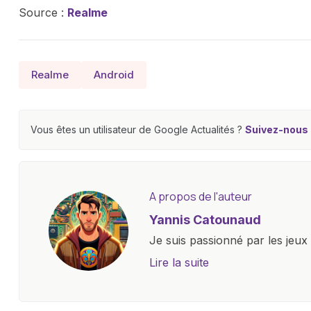
Source :
Realme
Realme
Android
Vous êtes un utilisateur de Google Actualités ?
Suivez-nous e
A propos de l'auteur
Yannis Catounaud
Je suis passionné par les jeu
l'univers numérique m'a condu
Lire la suite
le monde des smartphones, tabl
technologiques. Armé d'une curi