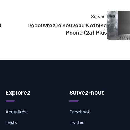
tageant avec enthousiasme mes découvertes avec la
agement envers l'exploration constante des frontières
Suivant
e présenter aux lecteurs un aperçu captivant de ce que
I
Découvrez le nouveau Nothing
ve.
Phone (2a) Plus
Explorez
Suivez-nous
Actualités
Facebook
Tests
Twitter