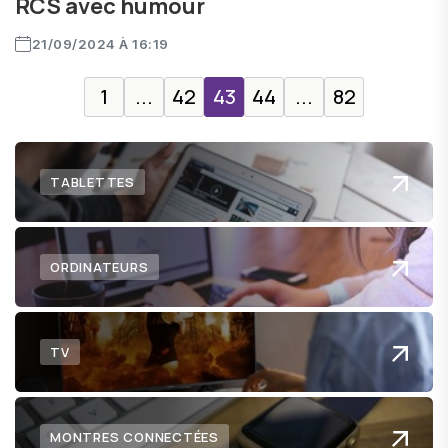
RCS avec humour
21/09/2024 À 16:19
1
...
42
43
44
...
82
TABLETTES
ORDINATEURS
TV
MONTRES CONNECTÉES