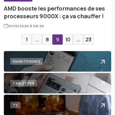
AMD booste les performances de ses
processeurs 9000X : ça va chauffer !
01/10/2024 À 06:30
1
...
8
9
10
...
23
SMARTPHONES
TABLETTES
TV