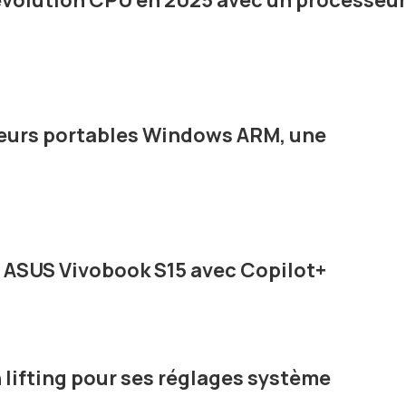
volution CPU en 2025 avec un processeu
eurs portables Windows ARM, une
 ASUS Vivobook S15 avec Copilot+
n lifting pour ses réglages système