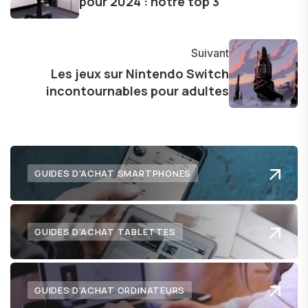
pour 2024 : notre top 3
avec enthousiasme mes découvertes avec la
communauté en ligne. Mon engagement envers
l'exploration constante des frontières de la
Suivant
technologie me permet de présenter aux
Les jeux sur Nintendo Switch
incontournables pour adultes
lecteurs un aperçu captivant de ce que le futur
numérique nous réserve.
GUIDES D'ACHAT SMARTPHONES
GUIDES D'ACHAT TABLETTES
GUIDES D'ACHAT ORDINATEURS