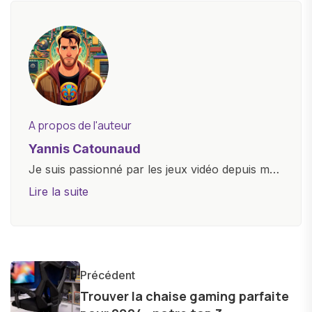
A propos de l'auteur
Yannis Catounaud
Je suis passionné par les jeux vidéo depuis mon
plus jeune âge. Mon amour pour l'univers
Lire la suite
numérique m'a conduit à explorer
constamment les dernières avancées dans le
monde des smartphones, tablettes, ordinateurs
et bien d'autres gadgets technologiques. Armé
Précédent
d'une curiosité insatiable, j'aime dévoiler les
Trouver la chaise gaming parfaite
dernières tendances et innovations, partageant