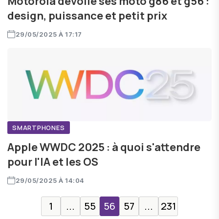
Motorola dévoile ses moto g86 et g56 :
design, puissance et petit prix
29/05/2025 À 17:17
SMARTPHONES
Apple WWDC 2025 : à quoi s'attendre
pour l'IA et les OS
29/05/2025 À 14:04
1
...
55
56
57
...
231