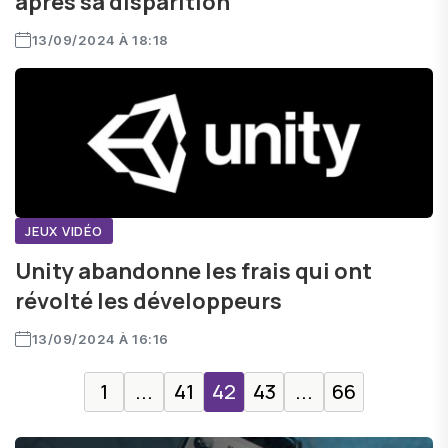
après sa disparition
13/09/2024 À 18:18
JEUX VIDÉO
Unity abandonne les frais qui ont
révolté les développeurs
13/09/2024 À 16:16
1
...
41
42
43
...
66