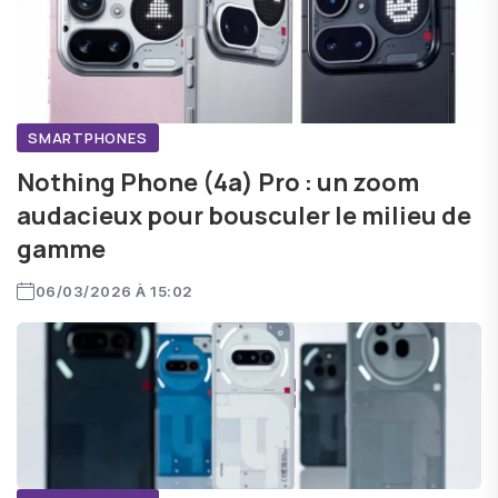
tels que les écouteurs, les smartphones, et bien
d'autres, conçus pour améliorer le quotidien sans
complication. La marque vise une technologie belle et
simple, accessible à tous, tout en s'engageant vers la
neutralité carbone de ses produits​​​.
SMARTPHONES
Nothing Phone (4a) Pro : un zoom
audacieux pour bousculer le milieu de
gamme
06/03/2026 À 15:02