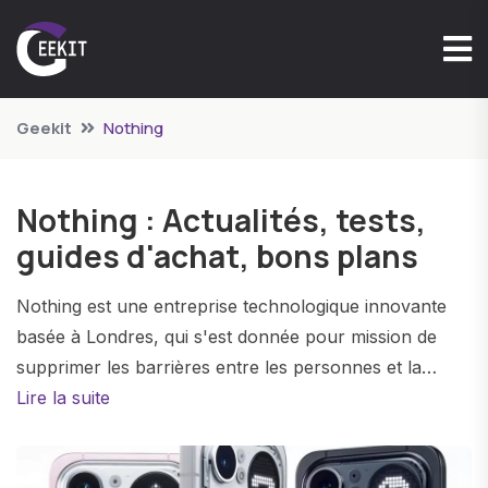
Geekit
Nothing
Nothing : Actualités, tests,
guides d'achat, bons plans
Nothing est une entreprise technologique innovante
basée à Londres, qui s'est donnée pour mission de
supprimer les barrières entre les personnes et la
technologie. En collaborant avec des talents artistiques
Lire la suite
et en mettant l'accent sur la passion et la confiance,
Nothing développe des produits intuitifs et connectés,