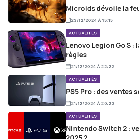
Microids dévoile la fe
23/12/2024 À 15:15
ACTUALITÉS
Lenovo Legion Go S : l
règles
21/12/2024 À 22:22
ACTUALITÉS
PS5 Pro : des ventes 
21/12/2024 À 20:20
ACTUALITÉS
Nintendo Switch 2 : v
2025 ?