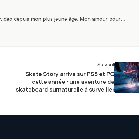
x vidéo depuis mon plus jeune âge. Mon amour pour
it à explorer constamment les dernières avancées dans
ettes, ordinateurs et bien d'autres gadgets
osité insatiable, j'aime dévoiler les dernières
tageant avec enthousiasme mes découvertes avec la
agement envers l'exploration constante des frontières
Suivant
e présenter aux lecteurs un aperçu captivant de ce que
Skate Story arrive sur PS5 et PC
n
ve.
cette année : une aventure de
skateboard surnaturelle à surveiller