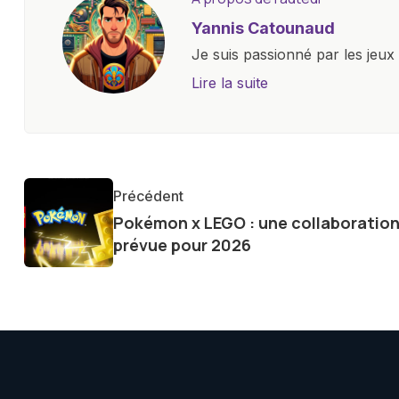
Yannis Catounaud
Je suis passionné par les jeu
l'univers numérique m'a condu
Lire la suite
le monde des smartphones, tabl
technologiques. Armé d'une curi
tendances et innovations, par
communauté en ligne. Mon eng
Précédent
de la technologie me permet d
Pokémon x LEGO : une collaboratio
le futur numérique nous réser
prévue pour 2026