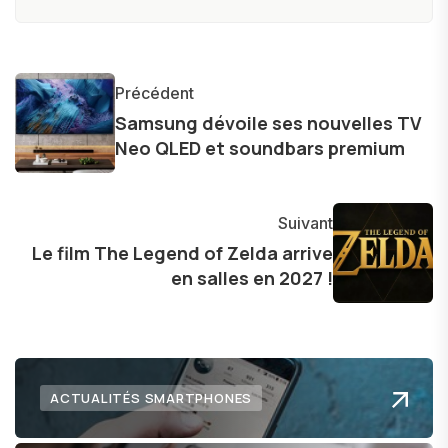
produits, et à interviewer des acteurs clés de
l'industrie. Je m'engage à fournir des
informations précises et pertinentes pour aider
Précédent
les consommateurs à comprendre et à naviguer
Samsung dévoile ses nouvelles TV
dans le paysage technologique en constante
Neo QLED et soundbars premium
évolution.
Suivant
Le film The Legend of Zelda arrive
en salles en 2027 !
ACTUALITÉS SMARTPHONES