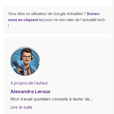
Vous êtes un utilisateur de Google Actualités ?
Suivez-
nous en cliquant ici
pour ne rien rater de l'actualité tech
!
A propos de l'auteur
Alexandre Leroux
Mon travail quotidien consiste à tester de
nouveaux appareils, à rédiger des critiques
Lire la suite
objectives, à couvrir des lancements de