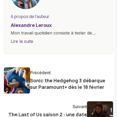
A propos de l'auteur
Alexandre Leroux
Mon travail quotidien consiste à tester de
nouveaux appareils, à rédiger des critiques
Lire la suite
objectives, à couvrir des lancements de
produits, et à interviewer des acteurs clés de
l'industrie. Je m'engage à fournir des
informations précises et pertinentes pour aider
Précédent
les consommateurs à comprendre et à naviguer
Sonic the Hedgehog 3 débarque
dans le paysage technologique en constante
sur Paramount+ dès le 18 février
évolution.
Suivant
The Last of Us saison 2 : une date