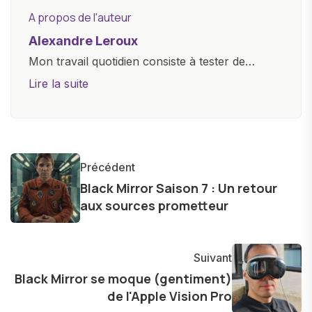
A propos de l'auteur
Alexandre Leroux
Mon travail quotidien consiste à tester de
nouveaux appareils, à rédiger des critiques
Lire la suite
objectives, à couvrir des lancements de
produits, et à interviewer des acteurs clés de
l'industrie. Je m'engage à fournir des
informations précises et pertinentes pour aider
Précédent
les consommateurs à comprendre et à naviguer
Black Mirror Saison 7 : Un retour
dans le paysage technologique en constante
aux sources prometteur
évolution.
Suivant
Black Mirror se moque (gentiment)
de l'Apple Vision Pro