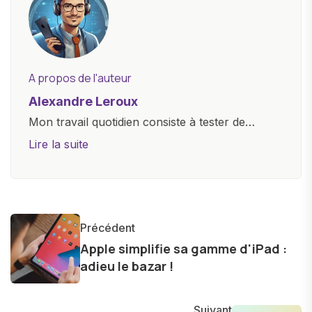
A propos de l'auteur
Alexandre Leroux
Mon travail quotidien consiste à tester de
nouveaux appareils, à rédiger des critiques
Lire la suite
objectives, à couvrir des lancements de
produits, et à interviewer des acteurs clés de
l'industrie. Je m'engage à fournir des
informations précises et pertinentes pour aider
Précédent
les consommateurs à comprendre et à naviguer
Apple simplifie sa gamme d'iPad :
dans le paysage technologique en constante
adieu le bazar !
évolution.
Suivant