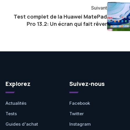
agement envers l'exploration constante des frontières
Suivant
e présenter aux lecteurs un aperçu captivant de ce que
Test complet de la Huawei MatePad
ve.
Pro 13.2: Un écran qui fait rêver
Explorez
Suivez-nous
Actualités
Facebook
Tests
Twitter
Guides d'achat
Instagram