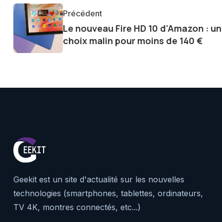
communauté en ligne. Mon eng
Précédent
de la technologie me permet d
Le nouveau Fire HD 10 d'Amazon : un
le futur numérique nous réser
choix malin pour moins de 140 €
Geekit est un site d'actualité sur les nouvelles
technologies (smartphones, tablettes, ordinateurs,
TV 4K, montres connectés, etc...)