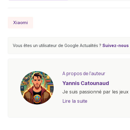
Xiaomi
Vous êtes un utilisateur de Google Actualités ?
Suivez-nous e
A propos de l'auteur
Yannis Catounaud
Je suis passionné par les jeu
l'univers numérique m'a condu
Lire la suite
le monde des smartphones, tabl
technologiques. Armé d'une curi
tendances et innovations, par