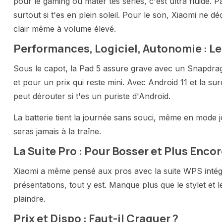
pour le gaming ou mater tes séries, c'est ultra fluide. P
surtout si t'es en plein soleil. Pour le son, Xiaomi ne 
clair même à volume élevé.
Performances, Logiciel, Autonomie : L
Sous le capot, la Pad 5 assure grave avec un Snapdrag
et pour un prix qui reste mini. Avec Android 11 et la s
peut dérouter si t'es un puriste d'Android.
La batterie tient la journée sans souci, même en mode jo
seras jamais à la traîne.
La Suite Pro : Pour Bosser et Plus Enco
Xiaomi a même pensé aux pros avec la suite WPS intégr
présentations, tout y est. Manque plus que le stylet et 
plaindre.
Prix et Dispo : Faut-il Craquer ?