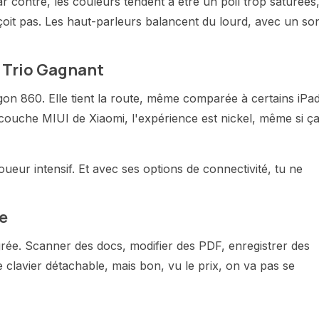
ar contre, les couleurs tendent à être un poil trop saturées
déçoit pas. Les haut-parleurs balancent du lourd, avec un so
e Trio Gagnant
on 860. Elle tient la route, même comparée à certains iPad
urcouche MIUI de Xiaomi, l'expérience est nickel, même si ç
ueur intensif. Et avec ses options de connectivité, tu ne
re
ée. Scanner des docs, modifier des PDF, enregistrer des
le clavier détachable, mais bon, vu le prix, on va pas se