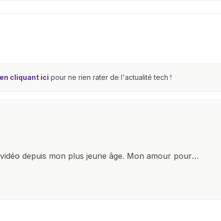
n cliquant ici
pour ne rien rater de l'actualité tech !
x vidéo depuis mon plus jeune âge. Mon amour pour
it à explorer constamment les dernières avancées dans
ettes, ordinateurs et bien d'autres gadgets
osité insatiable, j'aime dévoiler les dernières
tageant avec enthousiasme mes découvertes avec la