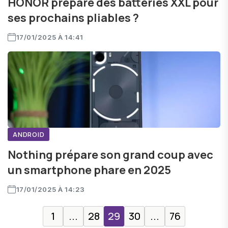
HONOR prépare des batteries XXL pour
ses prochains pliables ?
17/01/2025 À 14:41
ANDROID
Nothing prépare son grand coup avec
un smartphone phare en 2025
17/01/2025 À 14:23
1
...
28
29
30
...
76