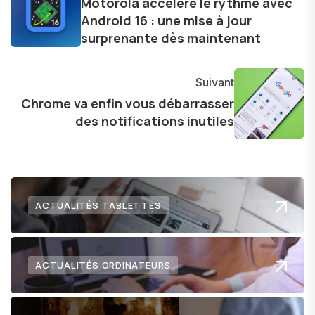
d'une curiosité insatiable, j'aime dévoiler les
Motorola accélère le rythme avec
Android 16 : une mise à jour
dernières tendances et innovations, partageant
surprenante dès maintenant
avec enthousiasme mes découvertes avec la
communauté en ligne. Mon engagement envers
l'exploration constante des frontières de la
Suivant
technologie me permet de présenter aux
Chrome va enfin vous débarrasser
lecteurs un aperçu captivant de ce que le futur
des notifications inutiles
numérique nous réserve.
ACTUALITÉS TABLETTES
ACTUALITÉS ORDINATEURS