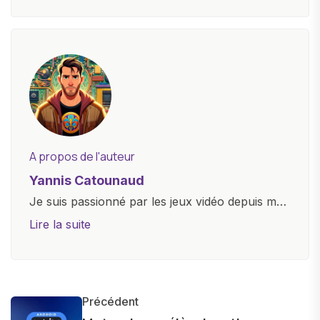
A propos de l'auteur
Yannis Catounaud
Je suis passionné par les jeux vidéo depuis mon
plus jeune âge. Mon amour pour l'univers
Lire la suite
numérique m'a conduit à explorer
constamment les dernières avancées dans le
monde des smartphones, tablettes, ordinateurs
et bien d'autres gadgets technologiques. Armé
Précédent