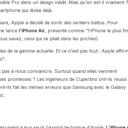
èle Pro dans un design inédit. Mais qu'en est-il vraiment 
tphone qui divise déjà.
are, Apple a décidé de sortir des sentiers battus. Pour
nne lance
l'iPhone Air
, présenté comme "l'iPhone le plus fi
us savez, celui qui se pliait dans les poches).
les de la gamme actuelle. Et ce n'est pas tout : Apple affir
o".
t pas à nous convaincre. Surtout quand elles viennent
il ses promesses ? Les ingénieurs de Cupertino ont-ils réussi
 ont-ils fait les mêmes erreurs que Samsung avec le Galaxy
t.
résument à eux seuls l'exploit technique d'Apple.
L'iPhone 