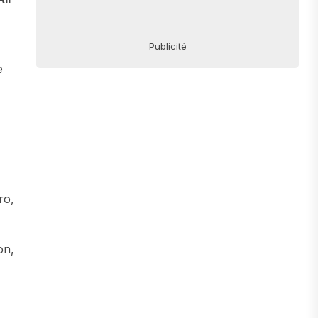
Publicité
e
ro,
on,