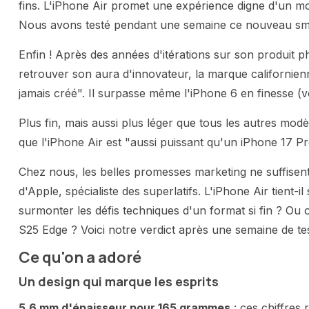
fins. L'iPhone Air promet une expérience digne d'un mod
Nous avons testé pendant une semaine ce nouveau smar
Enfin ! Après des années d'itérations sur son produit ph
retrouver son aura d'innovateur, la marque californie
jamais créé". Il surpasse même l'iPhone 6 en finesse (vo
Plus fin, mais aussi plus léger que tous les autres modè
que l'iPhone Air est "aussi puissant qu'un iPhone 17 Pr
Chez nous, les belles promesses marketing ne suffisen
d'Apple, spécialiste des superlatifs. L'iPhone Air tient-
surmonter les défis techniques d'un format si fin ? Ou
S25 Edge ? Voici notre verdict après une semaine de tes
Ce qu'on a adoré
Un design qui marque les esprits
5,6 mm d'épaisseur pour 165 grammes
: ces chiffres 